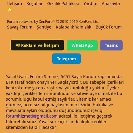
İletişim
Koşullar
Gizlilik Politikası
Yardım
Anasayfa
R
S
S
Forum software by XenForo™
© 2010-2019 XenForo Ltd.
Savaş Forum
Şantiye
Kalabalık Yalnızlık
Büyük Forum
📢
Reklam ve İletişim
WhatsApp
Teams
Telegram
Yasal Uyarı: Forum Sitemiz; 5651 Sayılı Kanun kapsamında
BTK tarafından onaylı Yer Sağlayıcı'dır. Bu sebeple içerikleri
kontrol etme ya da araştırma yükümlülüğü yoktur. Üyeler
yazdığı içeriklerden sorumludur ve siteye üye olmak ile bu
sorumluluğu kabul etmiş sayılırlar. Sitemiz kar amacı
gütmez, ücretsiz bilgi paylaşım merkezidir. Hukuka ve
mevzuata aykırı olduğunu düşündüğünüz içeriği
forumhizmeti@gmail.com
adresi ile iletişime geçerek
bildirebilirsiniz. Yasal süre içerisinde ilgili içerikler
sitemizden kaldırılacaktır.