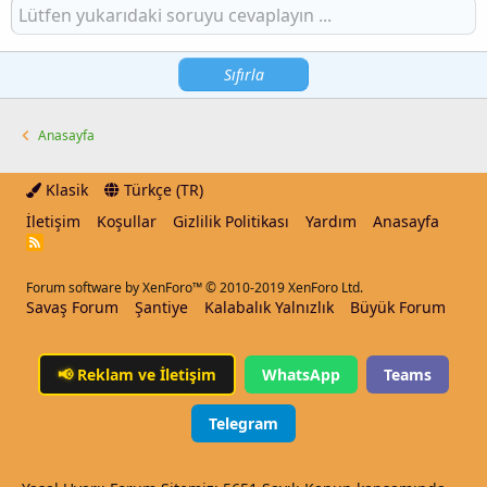
Sıfırla
Anasayfa
Klasik
Türkçe (TR)
İletişim
Koşullar
Gizlilik Politikası
Yardım
Anasayfa
R
S
S
Forum software by XenForo™
© 2010-2019 XenForo Ltd.
Savaş Forum
Şantiye
Kalabalık Yalnızlık
Büyük Forum
📢
Reklam ve İletişim
WhatsApp
Teams
Telegram