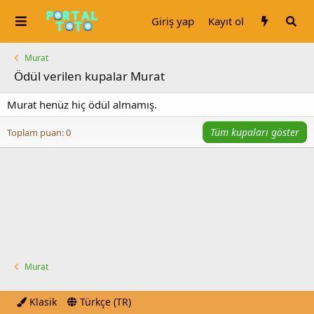
Giriş yap
Kayıt ol
Murat
Ödül verilen kupalar Murat
Murat henüz hiç ödül almamış.
Tüm kupaları göster
Toplam puan: 0
Murat
Klasik
Türkçe (TR)