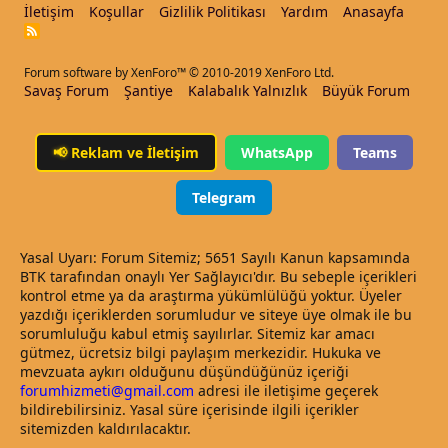
İletişim
Koşullar
Gizlilik Politikası
Yardım
Anasayfa
R
S
S
Forum software by XenForo™
© 2010-2019 XenForo Ltd.
Savaş Forum
Şantiye
Kalabalık Yalnızlık
Büyük Forum
📢
Reklam ve İletişim
WhatsApp
Teams
Telegram
Yasal Uyarı: Forum Sitemiz; 5651 Sayılı Kanun kapsamında
BTK tarafından onaylı Yer Sağlayıcı'dır. Bu sebeple içerikleri
kontrol etme ya da araştırma yükümlülüğü yoktur. Üyeler
yazdığı içeriklerden sorumludur ve siteye üye olmak ile bu
sorumluluğu kabul etmiş sayılırlar. Sitemiz kar amacı
gütmez, ücretsiz bilgi paylaşım merkezidir. Hukuka ve
mevzuata aykırı olduğunu düşündüğünüz içeriği
forumhizmeti@gmail.com
adresi ile iletişime geçerek
bildirebilirsiniz. Yasal süre içerisinde ilgili içerikler
sitemizden kaldırılacaktır.