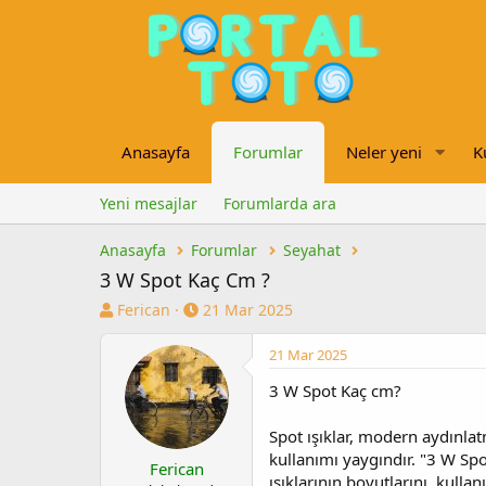
Anasayfa
Forumlar
Neler yeni
K
Yeni mesajlar
Forumlarda ara
Anasayfa
Forumlar
Seyahat
3 W Spot Kaç Cm ?
K
B
Ferican
21 Mar 2025
o
a
n
ş
21 Mar 2025
u
l
3 W Spot Kaç cm?
y
a
u
n
b
g
Spot ışıklar, modern aydınlat
a
ı
kullanımı yaygındır. "3 W Spo
Ferican
ş
ç
ışıklarının boyutlarını, kullanı