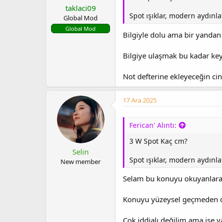
taklaci09
Spot ışıklar, modern aydınla
Global Mod
Global Mod
Bilgiyle dolu ama bir yandan 
Bilgiye ulaşmak bu kadar ke
Not defterine ekleyeceğin cin
17 Ara 2025
Ferican' Alıntı:
3 W Spot Kaç cm?
Selin
Spot ışıklar, modern aydınla
New member
Selam bu konuyu okuyanlar
Konuyu yüzeysel geçmeden d
Çok iddialı değilim ama işe y