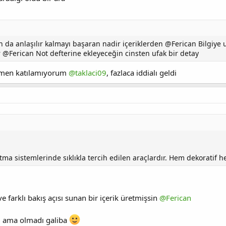
n da anlaşılır kalmayı başaran nadir içeriklerden @Ferican Bilgiye
@Ferican Not defterine ekleyeceğin cinsten ufak bir detay
men katılamıyorum
@taklaci09
, fazlaca iddialı geldi
tma sistemlerinde sıklıkla tercih edilen araçlardır. Hem dekoratif hem
e farklı bakış açısı sunan bir içerik üretmişsin
@Ferican
m ama olmadı galiba