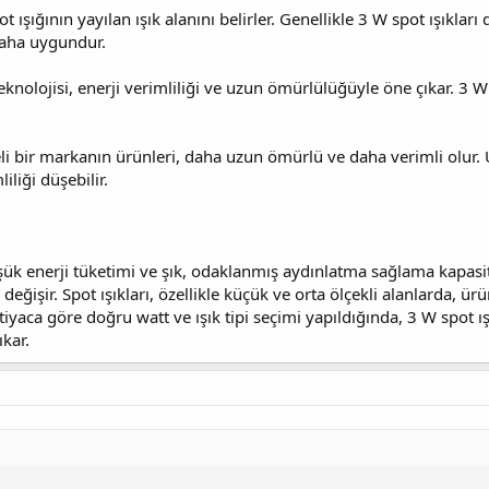
spot ışığının yayılan ışık alanını belirler. Genellikle 3 W spot ışıklar
 daha uygundur.
eknolojisi, enerji verimliliği ve uzun ömürlülüğüyle öne çıkar. 3 W
eli bir markanın ürünleri, daha uzun ömürlü ve daha verimli olur. 
iliği düşebilir.
düşük enerji tüketimi ve şık, odaklanmış aydınlatma sağlama kapasit
 değişir. Spot ışıkları, özellikle küçük ve orta ölçekli alanlarda, ü
yaca göre doğru watt ve ışık tipi seçimi yapıldığında, 3 W spot ı
ıkar.