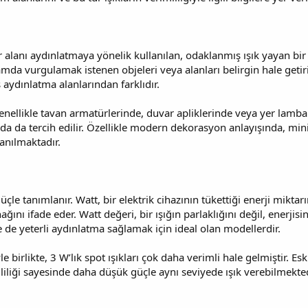
bir alanı aydınlatmaya yönelik kullanılan, odaklanmış ışık yayan bir 
mda vurgulamak istenen objeleri veya alanları belirgin hale getirir
ş aydınlatma alanlarından farklıdır.
enellikle tavan armatürlerinde, duvar apliklerinde veya yer lambala
larda da tercih edilir. Özellikle modern dekorasyon anlayışında, m
lanılmaktadır.
üçle tanımlanır. Watt, bir elektrik cihazının tükettiği enerji miktarı
ğını ifade eder. Watt değeri, bir ışığın parlaklığını değil, enerjisin
 de yeterli aydınlatma sağlamak için ideal olan modellerdir.
e birlikte, 3 W’lık spot ışıkları çok daha verimli hale gelmiştir. 
imliliği sayesinde daha düşük güçle aynı seviyede ışık verebilmekted