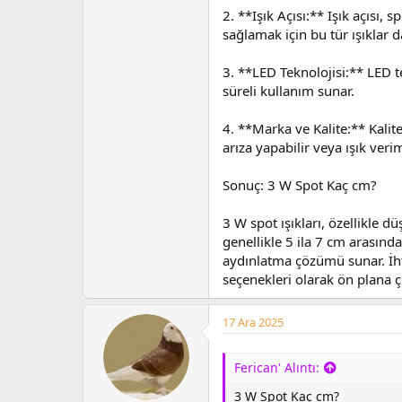
2. **Işık Açısı:** Işık açısı, 
sağlamak için bu tür ışıklar
3. **LED Teknolojisi:** LED t
süreli kullanım sunar.
4. **Marka ve Kalite:** Kalit
arıza yapabilir veya ışık veriml
Sonuç: 3 W Spot Kaç cm?
3 W spot ışıkları, özellikle 
genellikle 5 ila 7 cm arasında
aydınlatma çözümü sunar. İhti
seçenekleri olarak ön plana ç
17 Ara 2025
Ferican' Alıntı:
3 W Spot Kaç cm?