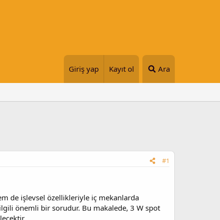
Giriş yap
Kayıt ol
Ara
#1
em de işlevsel özellikleriyle iç mekanlarda
 ilgili önemli bir sorudur. Bu makalede, 3 W spot
lecektir.