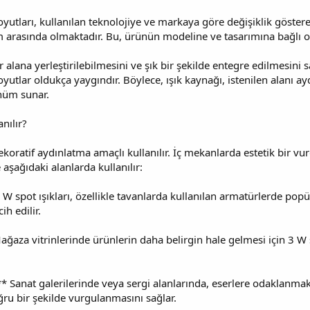
boyutları, kullanılan teknolojiye ve markaya göre değişiklik göstere
cm arasında olmaktadır. Bu, ürünün modeline ve tasarımına bağlı ola
r alana yerleştirilebilmesini ve şık bir şekilde entegre edilmesini 
utlar oldukça yaygındır. Böylece, ışık kaynağı, istenilen alanı a
nüm sunar.
nılır?
dekoratif aydınlatma amaçlı kullanılır. İç mekanlarda estetik bir v
le aşağıdaki alanlarda kullanılır:
W spot ışıkları, özellikle tavanlarda kullanılan armatürlerde pop
ih edilir.
ğaza vitrinlerinde ürünlerin daha belirgin hale gelmesi için 3 W spo
** Sanat galerilerinde veya sergi alanlarında, eserlere odaklanmak i
ğru bir şekilde vurgulanmasını sağlar.