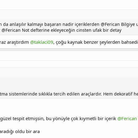
n da anlaşılır kalmayı başaran nadir içeriklerden @Ferican Bilgiye
@Ferican Not defterine ekleyeceğin cinsten ufak bir detay
raz araştırdım
@taklaci09
, çoğu kaynak benzer şeylerden bahsed
tma sistemlerinde sıklıkla tercih edilen araçlardır. Hem dekoratif hem
üzel tespit etmişsin, bu yönüyle çok kıymetli bir içerik
@Ferican
aradığı oldu bir ara