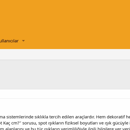
ullanıcılar
ma sistemlerinde sıklıkla tercih edilen araçlardır. Hem dekoratif h
t Kaç cm?" sorusu, spot ışıkların fiziksel boyutları ve ışık gücüyle
m alanlarını ve bu tür ışıkların verimliliğiyle ilgili bilgilere yer veri