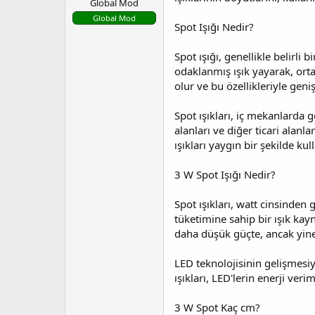
Global Mod
l
t
a
a
Global Mod
Spot Işığı Nedir?
t
r
a
i
Spot ışığı, genellikle belirli 
n
h
odaklanmış ışık yayarak, orta
i
olur ve bu özellikleriyle geni
Spot ışıkları, iç mekanlarda g
alanları ve diğer ticari alan
ışıkları yaygın bir şekilde kul
3 W Spot Işığı Nedir?
Spot ışıkları, watt cinsinden g
tüketimine sahip bir ışık kayna
daha düşük güçte, ancak yine
LED teknolojisinin gelişmesiyl
ışıkları, LED'lerin enerji ver
3 W Spot Kaç cm?