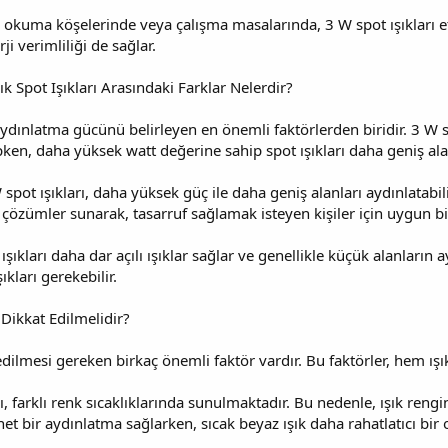
okuma köşelerinde veya çalışma masalarında, 3 W spot ışıkları etkil
i verimliliği de sağlar.
lık Spot Işıkları Arasındaki Farklar Nelerdir?
 aydınlatma gücünü belirleyen en önemli faktörlerden biridir. 3 W s
ken, daha yüksek watt değerine sahip spot ışıkları daha geniş alan
ot ışıkları, daha yüksek güç ile daha geniş alanları aydınlatabilir. 
i çözümler sunarak, tasarruf sağlamak isteyen kişiler için uygun bir
ışıkları daha dar açılı ışıklar sağlar ve genellikle küçük alanların a
ıkları gerekebilir.
 Dikkat Edilmelidir?
edilmesi gereken birkaç önemli faktör vardır. Bu faktörler, hem ışık
rı, farklı renk sıcaklıklarında sunulmaktadır. Bu nedenle, ışık ren
net bir aydınlatma sağlarken, sıcak beyaz ışık daha rahatlatıcı bir 