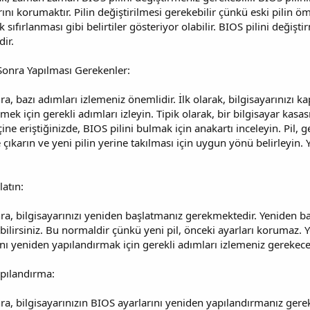
nı korumaktır. Pilin değiştirilmesi gerekebilir çünkü eski pilin öm
k sıfırlanması gibi belirtiler gösteriyor olabilir. BIOS pilini değiş
ir.
 Sonra Yapılması Gerekenler:
nra, bazı adımları izlemeniz önemlidir. İlk olarak, bilgisayarınızı
şmek için gerekli adımları izleyin. Tipik olarak, bir bilgisayar kas
ine eriştiğinizde, BIOS pilini bulmak için anakartı inceleyin. Pil, 
e çıkarın ve yeni pilin yerine takılması için uygun yönü belirleyin. Y
latın:
nra, bilgisayarınızı yeniden başlatmanız gerekmektedir. Yeniden b
rebilirsiniz. Bu normaldir çünkü yeni pil, önceki ayarları korumaz
ını yeniden yapılandırmak için gerekli adımları izlemeniz gerekecek
apılandırma:
nra, bilgisayarınızın BIOS ayarlarını yeniden yapılandırmanız ger