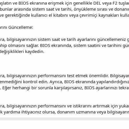
aşlatın ve BIOS ekranına erişmek için genellikle DEL veya F2 tuşlar
z, bunlar arasında sistem saat ve tarihi, önyükleme sırası ve donan
ve gerektiğinde kullanıcı el kitabını veya çevrimiçi kaynakları kull
arını Güncelleme:
nra, bilgisayarınızın sistem saat ve tarih ayarlarını güncellemeniz 
hip olmasını sağlar. BIOS ekranında, sistem saatini ve tarihini gü
değişiklikleri kaydedin.
ra, bilgisayarınızın performansını test etmek önemlidir. Bilgisayar
nmediğini kontrol edin. Ayrıca, BIOS ekranında yapılandırdığınız 
. Eğer herhangi bir sorunla karşılaşırsanız, BIOS ayarlarınızı tek
ra, bilgisayarınızın performansını ve istikrarını artırmak için yuka
 ek yardıma ihtiyacınız olursa, donanım uzmanına veya bilgisayarı