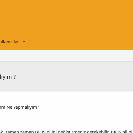
ullanıcılar
lıyım ?
onra Ne Yapmalıyım?
:
rak, zaman zaman BIOS pilini değiştirmeniz gerekebilir. BIOS pilini