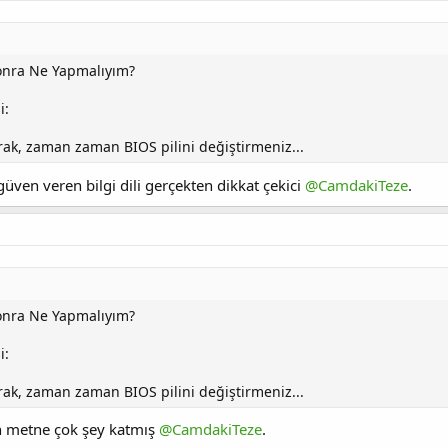
Sonra Ne Yapmalıyım?
i:
larak, zaman zaman BIOS pilini değiştirmeniz...
üven veren bilgi dili gerçekten dikkat çekici
@CamdakiTeze
.
Sonra Ne Yapmalıyım?
i:
larak, zaman zaman BIOS pilini değiştirmeniz...
zın metne çok şey katmış
@CamdakiTeze
.