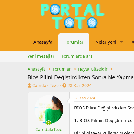
Anasayfa
Forumlar
Neler yeni
K
Yeni mesajlar
Forumlarda ara
Anasayfa
Forumlar
Hayat Güzeldir
Bios Pilini Değiştirdikten Sonra Ne Yapma
K
B
CamdakiTeze
28 Kas 2024
o
a
n
ş
28 Kas 2024
u
l
BIOS Pilini Değiştirdikten S
y
a
u
n
b
g
1. BIOS Pilinin Değiştirilmesi
a
ı
CamdakiTeze
ş
ç
Bir bilgisayar kullanıcısı ola