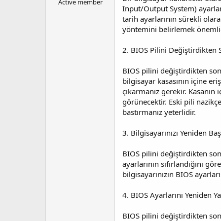
Active member
l
t
Input/Output System) ayarları
a
a
tarih ayarlarının sürekli olara
t
r
yöntemini belirlemek önemlid
a
i
n
h
2. BIOS Pilini Değiştirdikten
i
BIOS pilini değiştirdikten so
bilgisayar kasasının içine eri
çıkarmanız gerekir. Kasanın iç
görünecektir. Eski pili nazikç
bastırmanız yeterlidir.
3. Bilgisayarınızı Yeniden Baş
BIOS pilini değiştirdikten so
ayarlarının sıfırlandığını gö
bilgisayarınızın BIOS ayarlar
4. BIOS Ayarlarını Yeniden Y
BIOS pilini değiştirdikten so