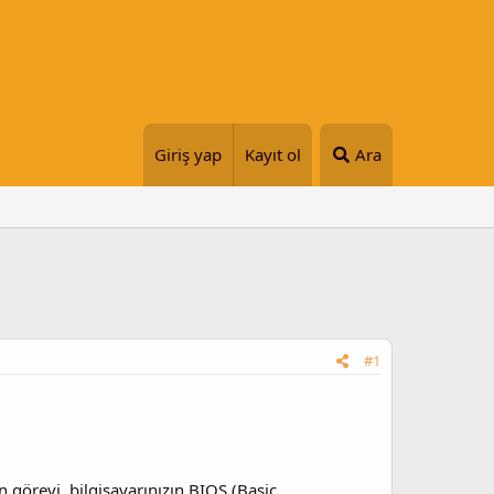
Giriş yap
Kayıt ol
Ara
#1
n görevi, bilgisayarınızın BIOS (Basic