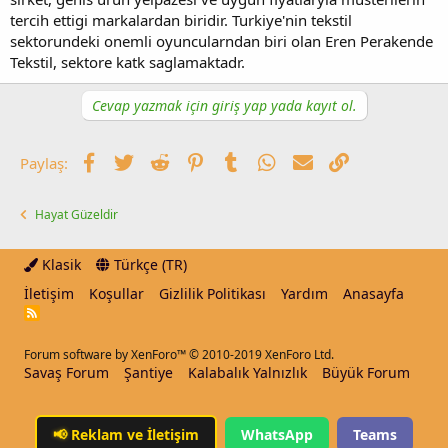
tercih ettigi markalardan biridir. Turkiye'nin tekstil
sektorundeki onemli oyuncularndan biri olan Eren Perakende
Tekstil, sektore katk saglamaktadr.
Cevap yazmak için giriş yap yada kayıt ol.
Facebook
Twitter
Reddit
Pinterest
Tumblr
WhatsApp
E-posta
Link
Paylaş:
Hayat Güzeldir
Klasik
Türkçe (TR)
İletişim
Koşullar
Gizlilik Politikası
Yardım
Anasayfa
R
S
S
Forum software by XenForo™
© 2010-2019 XenForo Ltd.
Savaş Forum
Şantiye
Kalabalık Yalnızlık
Büyük Forum
📢
Reklam ve İletişim
WhatsApp
Teams