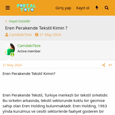
Giriş yap
Kayıt ol
Hayat Güzeldir
Eren Perakende Tekstil Kimin ?
K
B
CamdakiTeze
21 May 2024
o
a
n
ş
CamdakiTeze
u
l
Active member
y
a
u
n
b
g
21 May 2024
#1
a
ı
Eren Perakende Tekstil Kimin?
ş
ç
l
t
a
a
t
r
a
i
Eren Perakende Tekstil, Turkiye merkezli bir tekstil sirketidir.
n
h
Bu sirketin arkasnda, tekstil sektorunde koklu bir gecmise
i
sahip olan Eren Holding bulunmaktadr. Eren Holding, 1963
ylnda kurulmus ve cesitli sektorlerde faaliyet gosteren bir