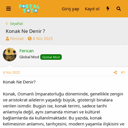
Giriş yap
Kayıt ol
Seyahat
Konak Ne Denir ?
K
B
Ferican
6 Nis 2025
o
a
n
ş
Ferican
u
l
Global Mod
Global Mod
y
a
u
n
b
g
6 Nis 2025
#1
a
ı
Konak Ne Denir?
ş
ç
l
t
a
a
Konak, Osmanlı İmparatorluğu döneminde, genellikle zengin
t
r
ve aristokrat ailelerin yaşadığı büyük, gösterişli binalara
a
i
verilen isimdir. Bugün ise, konak terimi, sadece tarihi
n
h
anlamıyla değil, aynı zamanda mimari ve kültürel
i
bağlamlarda da kullanılmaktadır. Bu yazıda, konak
kelimesinin anlamını, tarihçesini, modern yaşamla ilişkisini ve