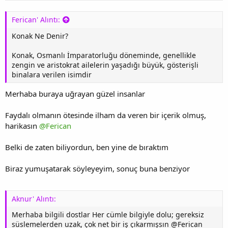
Ferican' Alıntı:
Konak Ne Denir?
Konak, Osmanlı İmparatorluğu döneminde, genellikle
zengin ve aristokrat ailelerin yaşadığı büyük, gösterişli
binalara verilen isimdir
Merhaba buraya uğrayan güzel insanlar
Faydalı olmanın ötesinde ilham da veren bir içerik olmuş,
harikasın
@Ferican
Belki de zaten biliyordun, ben yine de bıraktım
Biraz yumuşatarak söyleyeyim, sonuç buna benziyor
Aknur' Alıntı:
Merhaba bilgili dostlar Her cümle bilgiyle dolu; gereksiz
süslemelerden uzak, çok net bir iş çıkarmışsın @Ferican