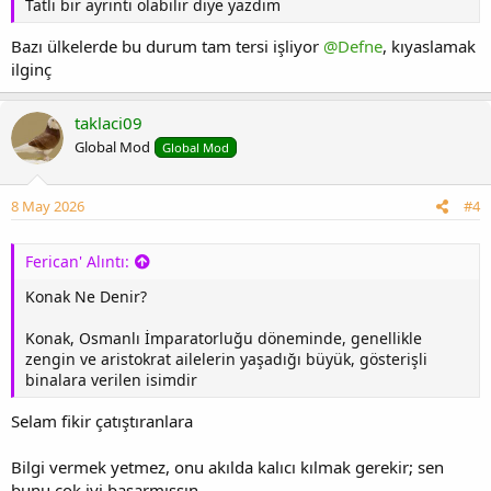
Tatlı bir ayrıntı olabilir diye yazdım
Bazı ülkelerde bu durum tam tersi işliyor
@Defne
, kıyaslamak
ilginç
taklaci09
Global Mod
Global Mod
8 May 2026
#4
Ferican' Alıntı:
Konak Ne Denir?
Konak, Osmanlı İmparatorluğu döneminde, genellikle
zengin ve aristokrat ailelerin yaşadığı büyük, gösterişli
binalara verilen isimdir
Selam fikir çatıştıranlara
Bilgi vermek yetmez, onu akılda kalıcı kılmak gerekir; sen
bunu çok iyi başarmışsın