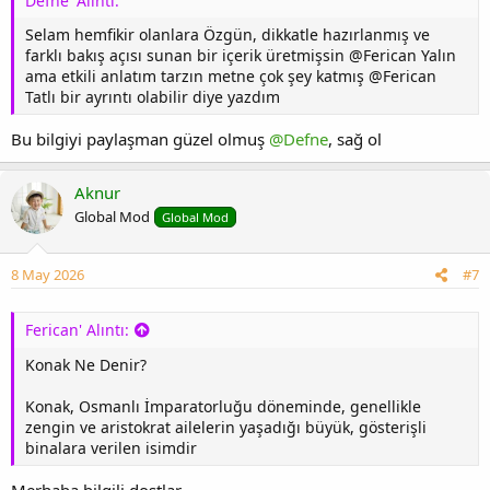
Defne' Alıntı:
Selam hemfikir olanlara Özgün, dikkatle hazırlanmış ve
farklı bakış açısı sunan bir içerik üretmişsin @Ferican Yalın
ama etkili anlatım tarzın metne çok şey katmış @Ferican
Tatlı bir ayrıntı olabilir diye yazdım
Bu bilgiyi paylaşman güzel olmuş
@Defne
, sağ ol
Aknur
Global Mod
Global Mod
8 May 2026
#7
Ferican' Alıntı:
Konak Ne Denir?
Konak, Osmanlı İmparatorluğu döneminde, genellikle
zengin ve aristokrat ailelerin yaşadığı büyük, gösterişli
binalara verilen isimdir
Merhaba bilgili dostlar