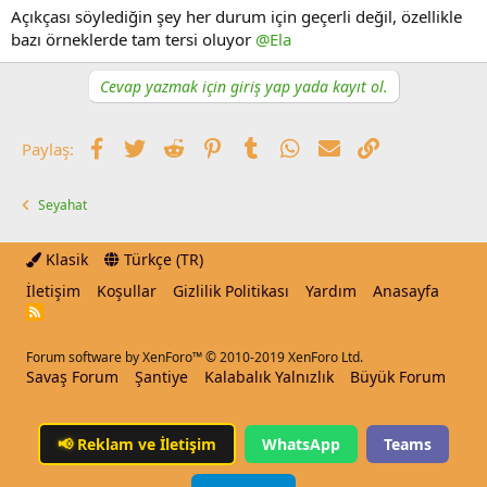
Açıkçası söylediğin şey her durum için geçerli değil, özellikle
bazı örneklerde tam tersi oluyor
@Ela
Cevap yazmak için giriş yap yada kayıt ol.
Facebook
Twitter
Reddit
Pinterest
Tumblr
WhatsApp
E-posta
Link
Paylaş:
Seyahat
Klasik
Türkçe (TR)
İletişim
Koşullar
Gizlilik Politikası
Yardım
Anasayfa
R
S
S
Forum software by XenForo™
© 2010-2019 XenForo Ltd.
Savaş Forum
Şantiye
Kalabalık Yalnızlık
Büyük Forum
📢
Reklam ve İletişim
WhatsApp
Teams