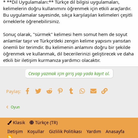
* **Dil Uygulamaları:** Türkçe dil bilgisi uygulamaları,
kelimelerin doğru kullanımını öğrenmek için etkili araçlardır.
Bu uygulamalar sayesinde, sıkça karşılaşılan kelimeleri çeşitli
örneklerle öğrenebilirsiniz.
Sonuç olarak, "sürmek" kelimesi hem somut hem de soyut
anlamlar taşır ve Türkçe'deki zengin kelime yapısını yansıtan
önemli bir terimdir. Bu kelimenin anlamını doğru bir şekilde
öğrenmek ve kullanmak, dil becerilerinizi geliştirecek ve daha
etkili bir iletişim kurmanıza yardımcı olacaktır.
Cevap yazmak için giriş yap yada kayıt ol.
Facebook
Twitter
Reddit
Pinterest
Tumblr
WhatsApp
E-posta
Link
Paylaş:
Oyun
Klasik
Türkçe (TR)
İletişim
Koşullar
Gizlilik Politikası
Yardım
Anasayfa
R