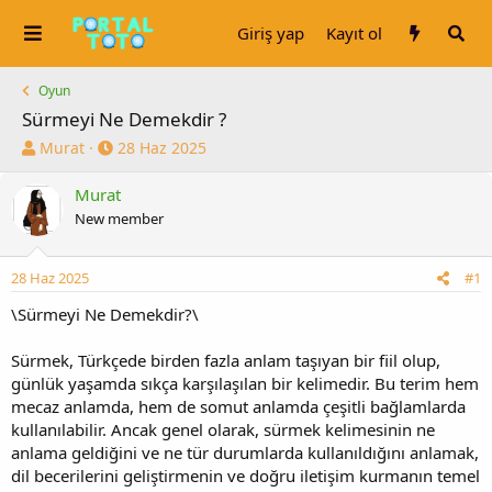
Giriş yap
Kayıt ol
Oyun
Sürmeyi Ne Demekdir ?
K
B
Murat
28 Haz 2025
o
a
n
ş
Murat
u
l
New member
y
a
u
n
b
g
28 Haz 2025
#1
a
ı
\
Sürmeyi Ne Demekdir?\
ş
ç
l
t
a
a
Sürmek, Türkçede birden fazla anlam taşıyan bir fiil olup,
t
r
günlük yaşamda sıkça karşılaşılan bir kelimedir. Bu terim hem
a
i
mecaz anlamda, hem de somut anlamda çeşitli bağlamlarda
n
h
kullanılabilir. Ancak genel olarak, sürmek kelimesinin ne
i
anlama geldiğini ve ne tür durumlarda kullanıldığını anlamak,
dil becerilerini geliştirmenin ve doğru iletişim kurmanın temel