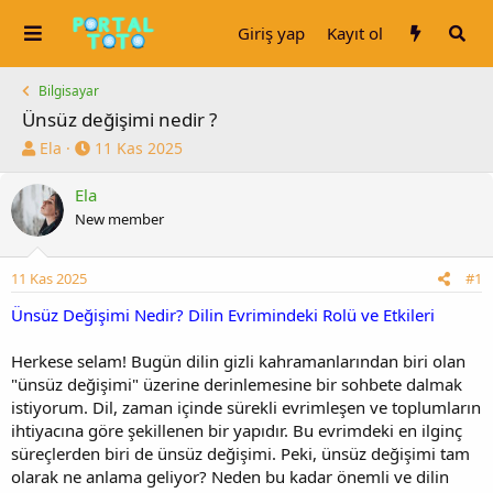
Giriş yap
Kayıt ol
Bilgisayar
Ünsüz değişimi nedir ?
K
B
Ela
11 Kas 2025
o
a
n
ş
Ela
u
l
New member
y
a
u
n
b
g
11 Kas 2025
#1
a
ı
Ünsüz Değişimi Nedir? Dilin Evrimindeki Rolü ve Etkileri
ş
ç
l
t
a
a
Herkese selam! Bugün dilin gizli kahramanlarından biri olan
t
r
"ünsüz değişimi" üzerine derinlemesine bir sohbete dalmak
a
i
istiyorum. Dil, zaman içinde sürekli evrimleşen ve toplumların
n
h
ihtiyacına göre şekillenen bir yapıdır. Bu evrimdeki en ilginç
i
süreçlerden biri de ünsüz değişimi. Peki, ünsüz değişimi tam
olarak ne anlama geliyor? Neden bu kadar önemli ve dilin