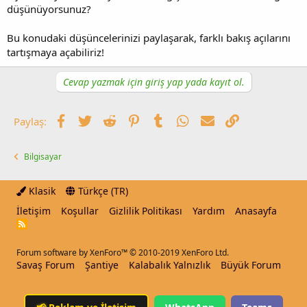
düşünüyorsunuz?
Bu konudaki düşüncelerinizi paylaşarak, farklı bakış açılarını
tartışmaya açabiliriz!
Cevap yazmak için giriş yap yada kayıt ol.
Facebook
Twitter
Reddit
Pinterest
Tumblr
WhatsApp
E-posta
Link
Paylaş:
Bilgisayar
Klasik
Türkçe (TR)
İletişim
Koşullar
Gizlilik Politikası
Yardım
Anasayfa
R
S
S
Forum software by XenForo™
© 2010-2019 XenForo Ltd.
Savaş Forum
Şantiye
Kalabalık Yalnızlık
Büyük Forum