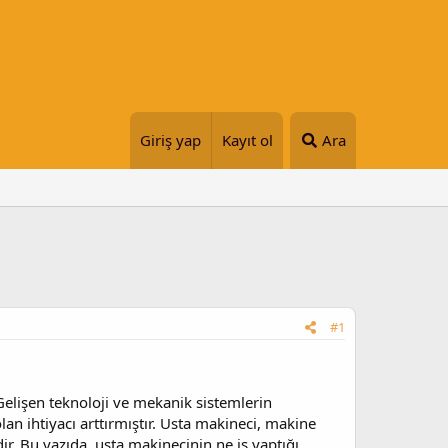
Giriş yap
Kayıt ol
Ara
#1
Gelişen teknoloji ve mekanik sistemlerin
lan ihtiyacı arttırmıştır. Usta makineci, makine
r. Bu yazıda, usta makinecinin ne iş yaptığı,