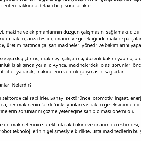
erileri hakkında detaylı bilgi sunulacaktır.
i, makine ve ekipmanlarının düzgün çalışmasını sağlamaktır. Bu,
rutin bakım, arıza tespiti, onarım ve gerektiğinde makine parçaları
nde, üretim hattında çalışan makineleri yönetir ve bakımlarını yapa
e veya değiştirme, makineyi çalıştırma, düzenli bakım yapma, arı
nlük iş akışında yer alır. Ayrıca, makinelerdeki olası sorunları 
troller yaparak, makinelerin verimli çalışmasını sağlarlar.
nları Nelerdir?
ı sektörde çalışabilirler. Sanayi sektöründe, otomotiv, inşaat, ener
larda, her makinenin farklı fonksiyonları ve bakım gereksinimleri o
nelerin sorunlarını çözme yeteneğine sahip olması önemlidir.
etim makinelerinin sürekli olarak bakım ve onarım gerektirmesi, u
bot teknolojilerinin gelişmesiyle birlikte, usta makinecilerin bu