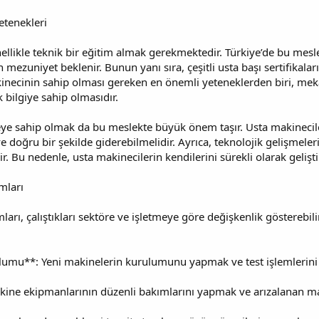
etenekleri
llikle teknik bir eğitim almak gerekmektedir. Türkiye’de bu meslek
mezuniyet beklenir. Bunun yanı sıra, çeşitli usta başı sertifikalar
kinecinin sahip olması gereken en önemli yeteneklerden biri, mekan
k bilgiye sahip olmasıdır.
beye sahip olmak da bu meslekte büyük önem taşır. Usta makineciler,
 ve doğru bir şekilde giderebilmelidir. Ayrıca, teknolojik gelişmel
r. Bu nedenle, usta makinecilerin kendilerini sürekli olarak gelişt
mları
arı, çalıştıkları sektöre ve işletmeye göre değişkenlik gösterebil
lumu**: Yeni makinelerin kurulumunu yapmak ve test işlemlerini
ine ekipmanlarının düzenli bakımlarını yapmak ve arızalanan ma