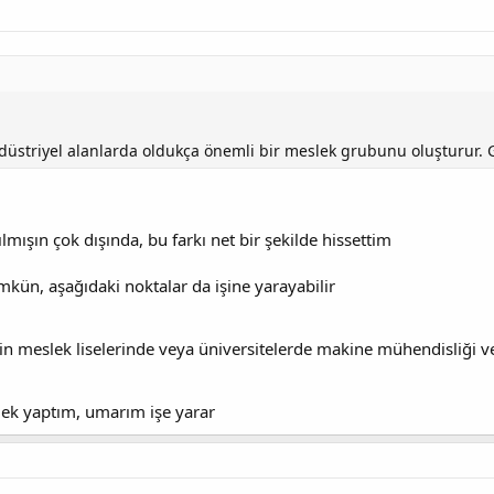
düstriyel alanlarda oldukça önemli bir meslek grubunu oluşturur. G
şılmışın çok dışında, bu farkı net bir şekilde hissettim
ün, aşağıdaki noktalar da işine yarayabilir
in meslek liselerinde veya üniversitelerde makine mühendisliği v
r ek yaptım, umarım işe yarar