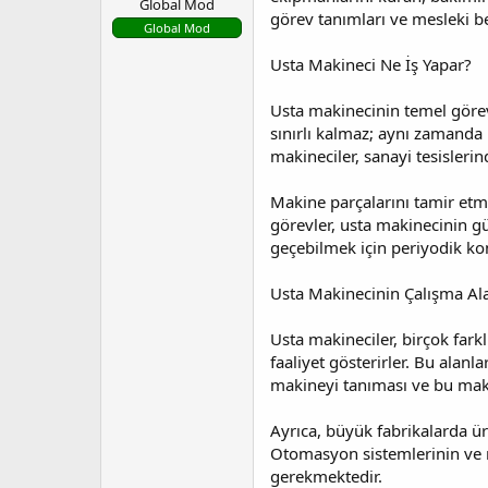
Global Mod
l
t
görev tanımları ve mesleki bec
a
a
Global Mod
t
r
Usta Makineci Ne İş Yapar?
a
i
n
h
Usta makinecinin temel görev
i
sınırlı kalmaz; aynı zamanda 
makineciler, sanayi tesisleri
Makine parçalarını tamir etm
görevler, usta makinecinin gü
geçebilmek için periyodik kon
Usta Makinecinin Çalışma Ala
Usta makineciler, birçok farkl
faaliyet gösterirler. Bu alan
makineyi tanıması ve bu maki
Ayrıca, büyük fabrikalarda ür
Otomasyon sistemlerinin ve ro
gerekmektedir.