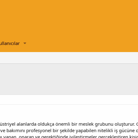
ullanıcılar
üstriyel alanlarda oldukça önemli bir meslek grubunu oluşturur. 
ve bakımını profesyonel bir şekilde yapabilen nitelikli iş gücüne o
 yapan, onaran ve gerektiğinde iyileştirmeler gerçekleştiren kişidi