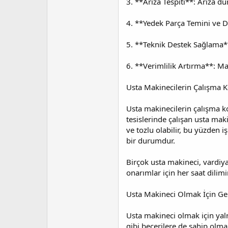
3. **Arıza Tespiti**: Arıza 
4. **Yedek Parça Temini ve De
5. **Teknik Destek Sağlama**:
6. **Verimlilik Artırma**: Ma
Usta Makinecilerin Çalışma K
Usta makinecilerin çalışma koş
tesislerinde çalışan usta mak
ve tozlu olabilir, bu yüzden i
bir durumdur.
Birçok usta makineci, vardiya
onarımlar için her saat dilim
Usta Makineci Olmak İçin Ger
Usta makineci olmak için yal
gibi becerilere de sahip olmak