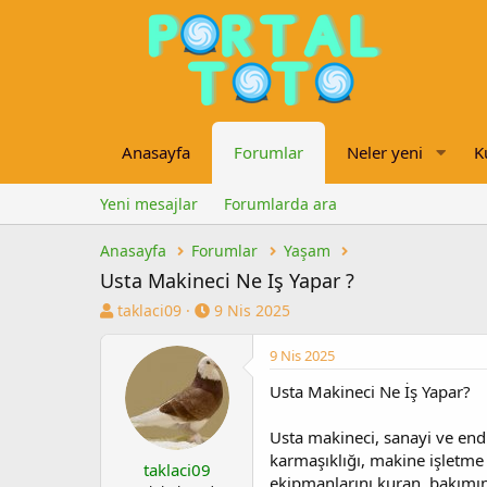
Anasayfa
Forumlar
Neler yeni
K
Yeni mesajlar
Forumlarda ara
Anasayfa
Forumlar
Yaşam
Usta Makineci Ne Iş Yapar ?
K
B
taklaci09
9 Nis 2025
o
a
n
ş
9 Nis 2025
u
l
Usta Makineci Ne İş Yapar?
y
a
u
n
b
g
Usta makineci, sanayi ve end
a
ı
karmaşıklığı, makine işletme 
taklaci09
ş
ç
ekipmanlarını kuran, bakımını