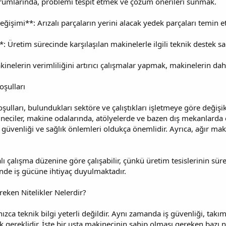
durumlarında, problemi tespit etmek ve çözüm önerileri sunmak.
ğişimi**: Arızalı parçaların yerini alacak yedek parçaları temin 
 Üretim sürecinde karşılaşılan makinelerle ilgili teknik destek s
kinelerin verimliliğini artırıcı çalışmalar yapmak, makinelerin dah
oşulları
ulları, bulundukları sektöre ve çalıştıkları işletmeye göre değişikl
ineciler, makine odalarında, atölyelerde ve bazen dış mekanlarda ça
ş güvenliği ve sağlık önlemleri oldukça önemlidir. Ayrıca, ağır maki
lı çalışma düzenine göre çalışabilir, çünkü üretim tesislerinin sür
inde iş gücüne ihtiyaç duyulmaktadır.
eken Nitelikler Nelerdir?
nızca teknik bilgi yeterli değildir. Aynı zamanda iş güvenliği, t
 gereklidir. İşte bir usta makinecinin sahip olması gereken bazı ni