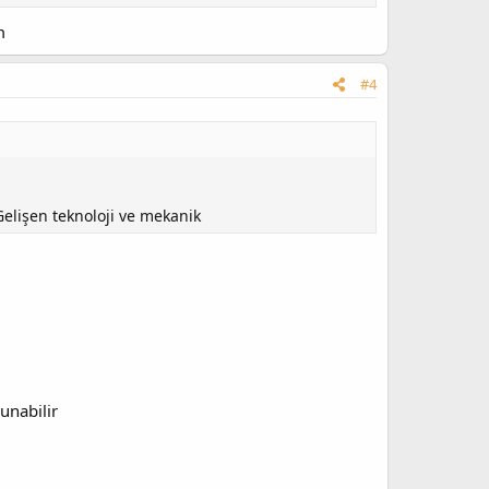
m
#4
elişen teknoloji ve mekanik
unabilir