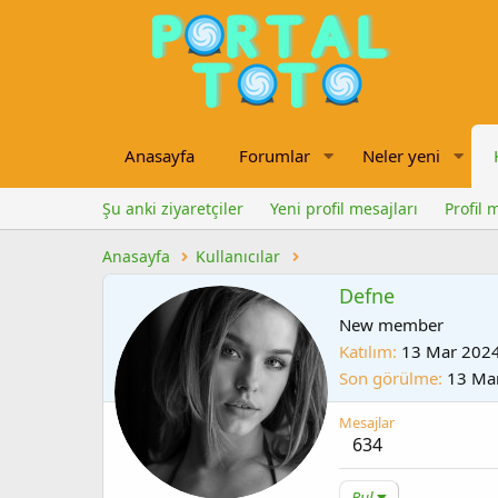
Anasayfa
Forumlar
Neler yeni
Şu anki ziyaretçiler
Yeni profil mesajları
Profil 
Anasayfa
Kullanıcılar
Defne
New member
Katılım
13 Mar 202
Son görülme
13 Ma
Mesajlar
634
Bul