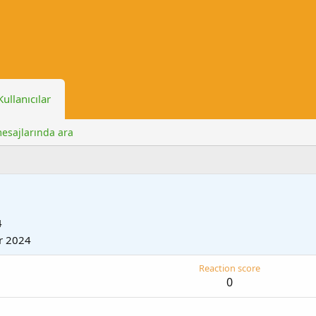
Kullanıcılar
mesajlarında ara
4
r 2024
Reaction score
0