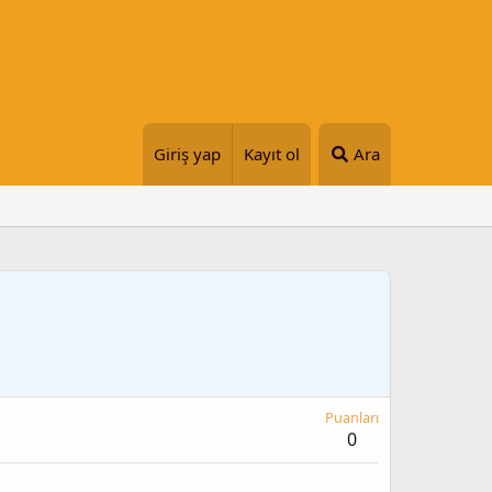
Giriş yap
Kayıt ol
Ara
Puanları
0