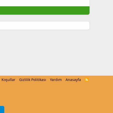
Koşullar
Gizlilik Politikası
Yardım
Anasayfa
R
S
S
m