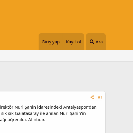
Giriş yap
Kayıt ol
Ara
#1
irektör Nuri Şahin idaresindeki Antalyaspor'dan
 sık sık Galatasaray ile anılan Nuri Şahin'in
ı öğrenildi. Alıntıdır.