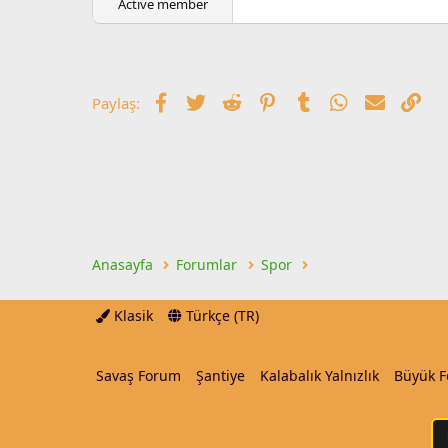
Active member
l
t
a
a
t
r
a
i
n
h
Facebook
Twitter
Reddit
Pinterest
Tumblr
WhatsApp
E-posta
Lin
Paylaş:
i
Anasayfa
Forumlar
Spor
Klasik
Türkçe (TR)
Savaş Forum
Şantiye
Kalabalık Yalnızlık
Büyük 