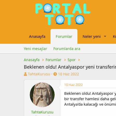
Anasayfa
Forumlar
Neler yeni
K
Yeni mesajlar
Forumlarda ara
Anasayfa
Forumlar
Spor
Beklenen oldu! Antalyaspor yeni transfer
K
B
TahtaKurusu
10 Haz 2022
o
a
n
ş
10 Haz 2022
u
l
Beklenen oldu! Antalyaspor y
y
a
u
n
bir transfer hamlesi daha geld
b
g
Antalya'da kalacağı ve önümüz
a
ı
TahtaKurusu
ş
ç