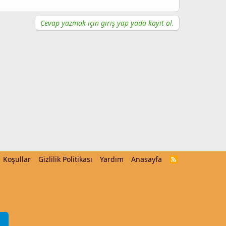
Cevap yazmak için giriş yap yada kayıt ol.
Koşullar
Gizlilik Politikası
Yardım
Anasayfa
R
S
S
m