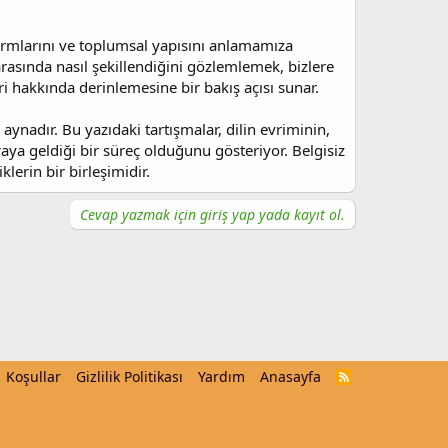
normlarını ve toplumsal yapısını anlamamıza
 arasında nasıl şekillendiğini gözlemlemek, bizlere
ri hakkında derinlemesine bir bakış açısı sunar.
aynadır. Bu yazıdaki tartışmalar, dilin evriminin,
araya geldiği bir süreç olduğunu gösteriyor. Belgisiz
lerin bir birleşimidir.
Cevap yazmak için giriş yap yada kayıt ol.
Koşullar
Gizlilik Politikası
Yardım
Anasayfa
R
S
S