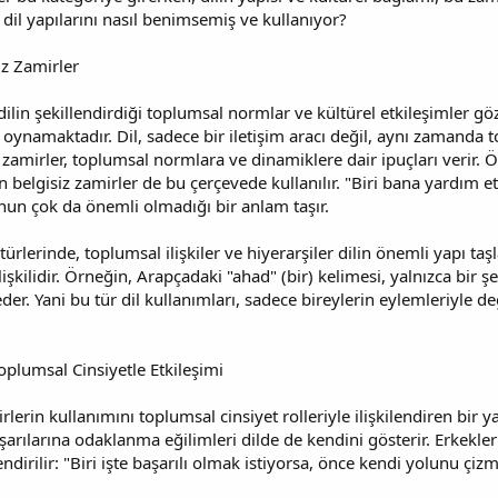
 dil yapılarını nasıl benimsemiş ve kullanıyor?
iz Zamirler
a, dilin şekillendirdiği toplumsal normlar ve kültürel etkileşimler
oynamaktadır. Dil, sadece bir iletişim aracı değil, aynı zamanda to
z zamirler, toplumsal normlara ve dinamiklere dair ipuçları verir. Ö
belgisiz zamirler de bu çerçevede kullanılır. "Biri bana yardım ets
 çok da önemli olmadığı bir anlam taşır.
rlerinde, toplumsal ilişkiler ve hiyerarşiler dilin önemli yapı taşl
lişkilidir. Örneğin, Arapçadaki "ahad" (bir) kelimesi, yalnızca bir 
der. Yani bu tür dil kullanımları, sadece bireylerin eylemleriyle d
 Toplumsal Cinsiyetle Etkileşimi
rlerin kullanımını toplumsal cinsiyet rolleriyle ilişkilendiren bir 
şarılarına odaklanma eğilimleri dilde de kendini gösterir. Erkekler
ilendirilir: "Biri işte başarılı olmak istiyorsa, önce kendi yolunu çi