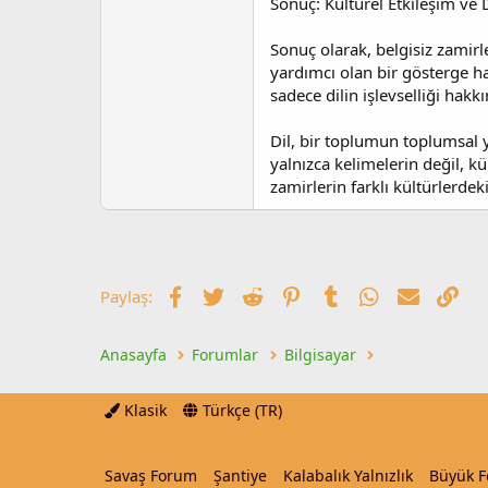
Sonuç: Kültürel Etkileşim ve D
Sonuç olarak, belgisiz zamirl
yardımcı olan bir gösterge hal
sadece dilin işlevselliği hak
Dil, bir toplumun toplumsal ya
yalnızca kelimelerin değil, kü
zamirlerin farklı kültürlerdek
Facebook
Twitter
Reddit
Pinterest
Tumblr
WhatsApp
E-posta
Lin
Paylaş:
Anasayfa
Forumlar
Bilgisayar
Klasik
Türkçe (TR)
Savaş Forum
Şantiye
Kalabalık Yalnızlık
Büyük 