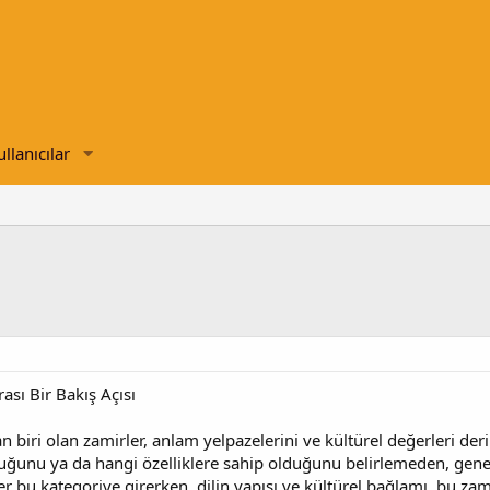
ullanıcılar
rası Bir Bakış Açısı
an biri olan zamirler, anlam yelpazelerini ve kültürel değerleri deri
ğunu ya da hangi özelliklere sahip olduğunu belirlemeden, genel b
r bu kategoriye girerken, dilin yapısı ve kültürel bağlamı, bu zamirl