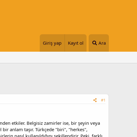
Giriş yap
Kayıt ol
Ara
#1
nden etkiler. Belgisiz zamirler ise, bir şeyin veya
ir anlam taşır. Türkçede "biri", "herkes",
erin nasıl kullanıldığını şekillendirir. Peki, farklı