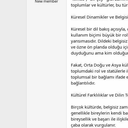
New member
l
t
toplumlar ve kültürler, bu tür
a
a
t
r
Küresel Dinamikler ve Belgis
a
i
n
h
Küresel bir dil bakış açısıyl
i
kullanım biçimi büyük bir rol 
yansımasıdır. Dildeki belgisi
ve özne ön planda olduğu için 
duyduğunu ama kim olduğunun
Fakat, Orta Doğu ve Asya kültü
toplumdaki rol ve statülerle i
toplumsal bir bağlamı ifade e
bağlantılıdır.
Kültürel Farklılıklar ve Dilin
Birçok kültürde, belgisiz zami
genellikle bireylerin kendi ba
bireysellik ve başarı ile ilişk
çaba olarak vurgulanır.