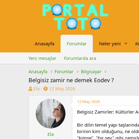
Anasayfa
Forumlar
Neler yeni
K
Yeni mesajlar
Forumlarda ara
Anasayfa
Forumlar
Bilgisayar
Belgisiz zamir ne demek Eodev ?
K
B
Ela
12 May 2026
o
a
n
ş
12 May 2026
u
l
Belgisiz Zamirler: Kültürler A
y
a
u
n
b
g
Bir dilin temel yapı taşlarınd
a
ı
birinin kim olduğunu, ne oldu
Ela
ş
ç
"kimse", "bir şey" gibi zamirle