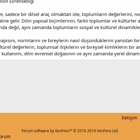
ilin Evrenselliği
er, sadece bir dilsel araç olmaktan öte, toplumların değerlerini, 
ine gelir. Dilin yapısal biçimlerinin, farklı toplumlar ve kültürler
kında değil, aynı zamanda toplumların sosyal ve kültürel dinamikle
pısını, normlarını ve bireylerin nasıl düşündüklerini yansıtan bir 
ltürel değerlerin, toplumsal ilişkilerin ve bireysel kimliklerin bir 
i kullanımı, dilin evrensel doğasının ve aynı zamanda yerel dinamik
k
İletişim
Forum software by XenForo™
© 2010-2019 XenForo Ltd.
Forum