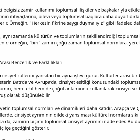
 belgisiz zamir kullanımı toplumsal ilişkiler ve başkalarıyla etkil
nın ihtiyaçlarına, ailevi veya toplumsal bağlara daha duyarlıdırlar.
ir. Örneğin, "Herkesin fikrine saygı duymalıyız" gibi ifadeler, daha
il, aynı zamanda kültürün ve toplumların şekillendirdiği toplumsal 
enir; örneğin, "biri" zamiri çoğu zaman toplumsal normlara, yerel 
rası Benzerlik ve Farklılıkları
nsiyet rollerini yansıtan bir ayna işlevi görür. Kültürler arası bir 
sterir. Batı’da ve Avrupa’da, cinsiyet eşitliği konusundaki toplums
zamiri, hem tekil hem de çoğul anlamında kullanılarak cinsiyetsiz 
uruş olarak düşünülebilir.
iyetin toplumsal normları ve dinamikleri daha katıdır. Arapça ve Çinc
lerde, cinsiyet ayrımının dildeki yansıması kültürel normlara sıkı 
sa da, zamirin biçimi toplumsal cinsiyet ayrımını ifade eder. Bu du
ç içe geçtiğini gösterir.