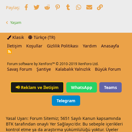
Facebook
Twitter
Reddit
Pinterest
Tumblr
WhatsApp
E-posta
Link
Paylaş:
Yaşam
Klasik
Türkçe (TR)
İletişim
Koşullar
Gizlilik Politikası
Yardım
Anasayfa
R
S
S
Forum software by XenForo™
© 2010-2019 XenForo Ltd.
Savaş Forum
Şantiye
Kalabalık Yalnızlık
Büyük Forum
📢
Reklam ve İletişim
WhatsApp
Teams
Telegram
Yasal Uyarı: Forum Sitemiz; 5651 Sayılı Kanun kapsamında
BTK tarafından onaylı Yer Sağlayıcı'dır. Bu sebeple içerikleri
kontrol etme ya da araştırma yükümlülüğü yoktur. Üyeler