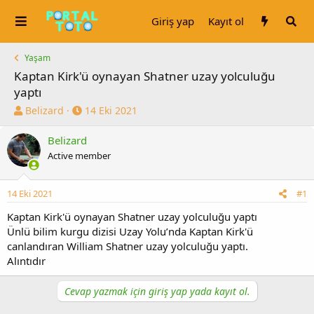
Giriş yap
Kayıt ol
Yaşam
Kaptan Kirk'ü oynayan Shatner uzay yolculuğu
yaptı
K
B
Belizard
14 Eki 2021
o
a
n
ş
Belizard
u
l
Active member
y
a
u
n
b
g
14 Eki 2021
#1
a
ı
Kaptan Kirk'ü oynayan Shatner uzay yolculuğu yaptı
ş
ç
l
t
Ünlü bilim kurgu dizisi Uzay Yolu’nda Kaptan Kirk'ü
a
a
canlandıran William Shatner uzay yolculuğu yaptı.
t
r
Alıntıdır
a
i
n
h
Cevap yazmak için giriş yap yada kayıt ol.
i