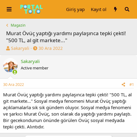
Giriş yap
Kayıt ol
Magazin
Murat Övüç yaptığı yardımı paylaşınca tepki çekti!
"500 TL, al git markete..."
K
B
Sakaryali
30 Ara 2022
o
a
n
ş
Sakaryali
u
l
Active member
y
a
u
n
b
g
30 Ara 2022
#1
a
ı
Murat Övüç yaptığı yardımı paylaşınca tepki çekti! "500 TL, al
ş
ç
l
t
git markete..." Sosyal medya fenomeni Murat Övüç yaptığı
a
a
açıklamalarla sık sık gündem oluyor. Sosyal medya fenomeni
t
r
ve şarkıcı Murat Övüç, son olarak da yaptığı yardımı paylaştı.
a
i
Bir gecekondunun önünde görülen Övüç sosyal medyada
n
h
tepki çekti. Alıntıdır.
i