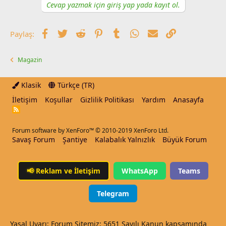
Cevap yazmak için giriş yap yada kayıt ol.
Facebook
Twitter
Reddit
Pinterest
Tumblr
WhatsApp
E-posta
Link
Paylaş:
Magazin
Klasik
Türkçe (TR)
İletişim
Koşullar
Gizlilik Politikası
Yardım
Anasayfa
R
S
S
Forum software by XenForo™
© 2010-2019 XenForo Ltd.
Savaş Forum
Şantiye
Kalabalık Yalnızlık
Büyük Forum
📢
Reklam ve İletişim
WhatsApp
Teams
Telegram
Yasal Uyarı: Forum Sitemiz; 5651 Sayılı Kanun kapsamında