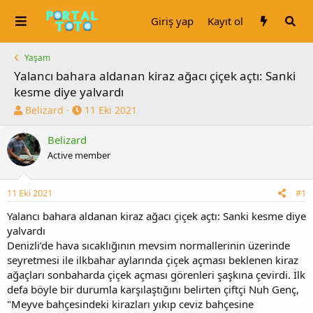
Giriş yap
Kayıt ol
Yaşam
Yalancı bahara aldanan kiraz ağacı çiçek açtı: Sanki
kesme diye yalvardı
K
B
Belizard
11 Eki 2021
o
a
n
ş
Belizard
u
l
Active member
y
a
u
n
b
g
11 Eki 2021
#1
a
ı
Yalancı bahara aldanan kiraz ağacı çiçek açtı: Sanki kesme diye
ş
ç
l
t
yalvardı
a
a
Denizli’de hava sıcaklığının mevsim normallerinin üzerinde
t
r
seyretmesi ile ilkbahar aylarında çiçek açması beklenen kiraz
a
i
ağaçları sonbaharda çiçek açması görenleri şaşkına çevirdi. İlk
n
h
defa böyle bir durumla karşılaştığını belirten çiftçi Nuh Genç,
i
"Meyve bahçesindeki kirazları yıkıp ceviz bahçesine