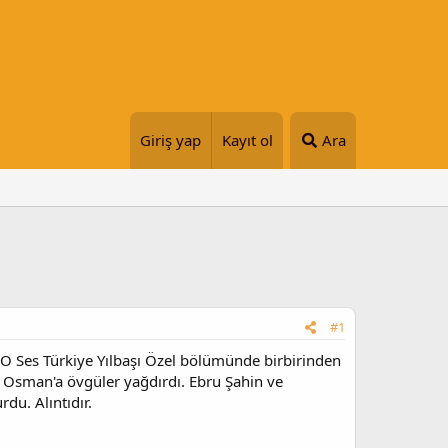
Giriş yap
Kayıt ol
Ara
#1
! O Ses Türkiye Yılbaşı Özel bölümünde birbirinden
ru Osman'a övgüler yağdırdı. Ebru Şahin ve
du. Alıntıdır.