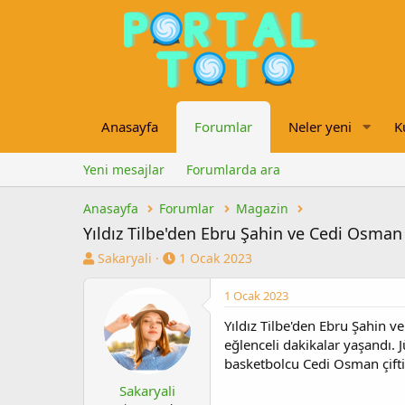
Anasayfa
Forumlar
Neler yeni
K
Yeni mesajlar
Forumlarda ara
Anasayfa
Forumlar
Magazin
Yıldız Tilbe'den Ebru Şahin ve Cedi Osman 
K
B
Sakaryali
1 Ocak 2023
o
a
n
ş
1 Ocak 2023
u
l
Yıldız Tilbe'den Ebru Şahin v
y
a
u
n
eğlenceli dakikalar yaşandı. 
b
g
basketbolcu Cedi Osman çiftin
a
ı
Sakaryali
ş
ç