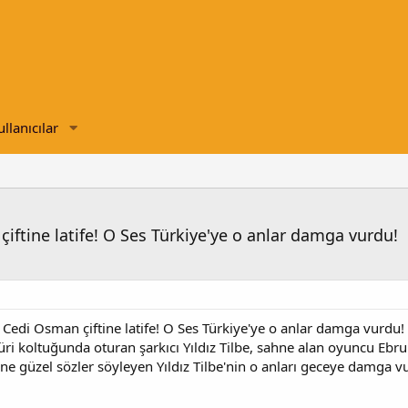
ullanıcılar
çiftine latife! O Ses Türkiye'ye o anlar damga vurdu!
e Cedi Osman çiftine latife! O Ses Türkiye'ye o anlar damga vurdu
Jüri koltuğunda oturan şarkıcı Yıldız Tilbe, sahne alan oyuncu Eb
e güzel sözler söyleyen Yıldız Tilbe'nin o anları geceye damga vur