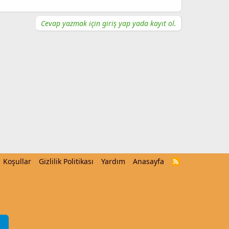
Cevap yazmak için giriş yap yada kayıt ol.
Koşullar
Gizlilik Politikası
Yardım
Anasayfa
R
S
S
m