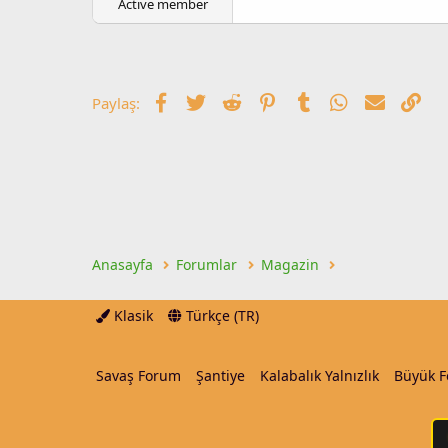
Active member
l
t
a
a
t
r
a
i
n
h
Facebook
Twitter
Reddit
Pinterest
Tumblr
WhatsApp
E-posta
Lin
Paylaş:
i
Anasayfa
Forumlar
Magazin
Klasik
Türkçe (TR)
Savaş Forum
Şantiye
Kalabalık Yalnızlık
Büyük 