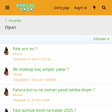
Giriş yap
Kayıt ol
Forumlar
Oyun
Filtreler
Fıtık erir mi ?
Murat
Cevaplar
0
Dün 17:25 da
Bir matkap kaç amper çeker ?
Murat
Cevaplar
0
Salı saat 10:08'de
Fatura borcu ne zaman yasal takibe düşer ?
Murat
Cevaplar
0
27 Tem 2026
Fast günlük limiti ne kadar 2025 ?