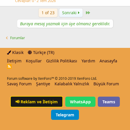
Cevaplar
0
2 Tem 2026
Last
1 of 23
Sonraki
Buraya mesaj yazmak için üye olmanız gereklidir.
Forumlar
Klasik
Türkçe (TR)
İletişim
Koşullar
Gizlilik Politikası
Yardım
Anasayfa
R
S
S
Forum software by XenForo™
© 2010-2019 XenForo Ltd.
Savaş Forum
Şantiye
Kalabalık Yalnızlık
Büyük Forum
📢
Reklam ve İletişim
WhatsApp
Teams
Telegram