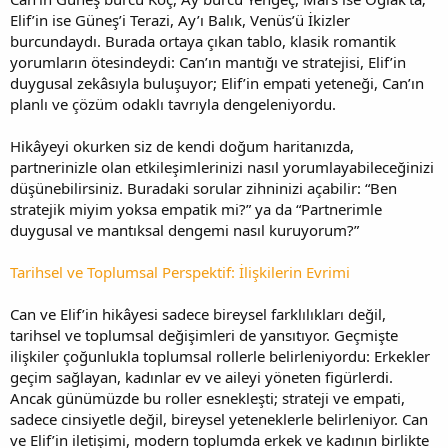
Elif’in ise Güneş’i Terazi, Ay’ı Balık, Venüs’ü İkizler
burcundaydı. Burada ortaya çıkan tablo, klasik romantik
yorumların ötesindeydi: Can’ın mantığı ve stratejisi, Elif’in
duygusal zekâsıyla buluşuyor; Elif’in empati yeteneği, Can’ın
planlı ve çözüm odaklı tavrıyla dengeleniyordu.
Hikâyeyi okurken siz de kendi doğum haritanızda,
partnerinizle olan etkileşimlerinizi nasıl yorumlayabileceğinizi
düşünebilirsiniz. Buradaki sorular zihninizi açabilir: “Ben
stratejik miyim yoksa empatik mi?” ya da “Partnerimle
duygusal ve mantıksal dengemi nasıl kuruyorum?”
Tarihsel ve Toplumsal Perspektif: İlişkilerin Evrimi
Can ve Elif’in hikâyesi sadece bireysel farklılıkları değil,
tarihsel ve toplumsal değişimleri de yansıtıyor. Geçmişte
ilişkiler çoğunlukla toplumsal rollerle belirleniyordu: Erkekler
geçim sağlayan, kadınlar ev ve aileyi yöneten figürlerdi.
Ancak günümüzde bu roller esnekleşti; strateji ve empati,
sadece cinsiyetle değil, bireysel yeteneklerle belirleniyor. Can
ve Elif’in iletişimi, modern toplumda erkek ve kadının birlikte