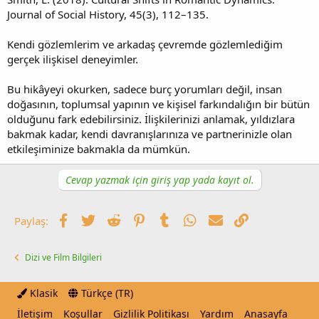
Journal of Social History, 45(3), 112–135.
Kendi gözlemlerim ve arkadaş çevremde gözlemlediğim
gerçek ilişkisel deneyimler.
Bu hikâyeyi okurken, sadece burç yorumları değil, insan
doğasının, toplumsal yapının ve kişisel farkındalığın bir bütün
olduğunu fark edebilirsiniz. İlişkilerinizi anlamak, yıldızlara
bakmak kadar, kendi davranışlarınıza ve partnerinizle olan
etkileşiminize bakmakla da mümkün.
Cevap yazmak için giriş yap yada kayıt ol.
Facebook
Twitter
Reddit
Pinterest
Tumblr
WhatsApp
E-posta
Link
Paylaş:
Dizi ve Film Bilgileri
Klasik
Türkçe (TR)
İletişim
Koşullar
Gizlilik Politikası
Yardım
Anasayfa