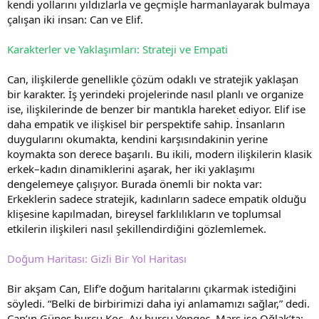
kendi yollarını yıldızlarla ve geçmişle harmanlayarak bulmaya
çalışan iki insan: Can ve Elif.
Karakterler ve Yaklaşımları: Strateji ve Empati
Can, ilişkilerde genellikle çözüm odaklı ve stratejik yaklaşan
bir karakter. İş yerindeki projelerinde nasıl planlı ve organize
ise, ilişkilerinde de benzer bir mantıkla hareket ediyor. Elif ise
daha empatik ve ilişkisel bir perspektife sahip. İnsanların
duygularını okumakta, kendini karşısındakinin yerine
koymakta son derece başarılı. Bu ikili, modern ilişkilerin klasik
erkek–kadın dinamiklerini aşarak, her iki yaklaşımı
dengelemeye çalışıyor. Burada önemli bir nokta var:
Erkeklerin sadece stratejik, kadınların sadece empatik olduğu
klişesine kapılmadan, bireysel farklılıkların ve toplumsal
etkilerin ilişkileri nasıl şekillendirdiğini gözlemlemek.
Doğum Haritası: Gizli Bir Yol Haritası
Bir akşam Can, Elif’e doğum haritalarını çıkarmak istediğini
söyledi. “Belki de birbirimizi daha iyi anlamamızı sağlar,” dedi.
Can’ın Güneş burcu Koç, Ay burcu Yengeç, Mars ise Oğlak’ta;