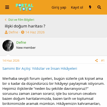
Giriş yap
Kayıt ol
Dizi ve Film Bilgileri
ilişki doğum haritası ?
K
B
Defne
14 Haz 2026
o
a
n
ş
Defne
u
l
New member
y
a
u
n
b
g
14 Haz 2026
#1
a
ı
Samimi Bir Açılış: Yıldızlar ve İnsan Hikâyeleri
ş
ç
l
t
a
a
Merhaba sevgili forum üyeleri, bugün sizlerle çok kişisel ama
t
r
bir o kadar da düşündürücü bir hikâyeyi paylaşmak istiyorum.
a
i
Hepimiz ilişkilerde “neden bu şekilde davranıyoruz?”
n
h
sorusunu zaman zaman sorarız; işte bu sorunun cevabını
i
bazen doğum haritalarımızda, bazen tarih ve toplumsal
birikimimizde aramak mümkün. Hikâyemizin kahramanları,