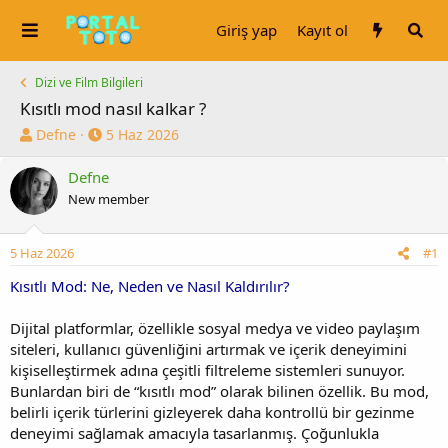
Giriş yap
Kayıt ol
Dizi ve Film Bilgileri
Kısıtlı mod nasıl kalkar ?
K
B
Defne
5 Haz 2026
o
a
n
ş
Defne
u
l
New member
y
a
u
n
b
g
5 Haz 2026
#1
a
ı
Kısıtlı Mod: Ne, Neden ve Nasıl Kaldırılır?
ş
ç
l
t
a
a
Dijital platformlar, özellikle sosyal medya ve video paylaşım
t
r
siteleri, kullanıcı güvenliğini artırmak ve içerik deneyimini
a
i
kişiselleştirmek adına çeşitli filtreleme sistemleri sunuyor.
n
h
Bunlardan biri de “kısıtlı mod” olarak bilinen özellik. Bu mod,
i
belirli içerik türlerini gizleyerek daha kontrollü bir gezinme
deneyimi sağlamak amacıyla tasarlanmış. Çoğunlukla