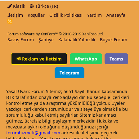
Klasik
Türkçe (TR)
İletişim
Koşullar
Gizlilik Politikası
Yardım
Anasayfa
R
S
S
Forum software by XenForo™
© 2010-2019 XenForo Ltd.
Savaş Forum
Şantiye
Kalabalık Yalnızlık
Büyük Forum
📢
Reklam ve İletişim
WhatsApp
Teams
Telegram
Yasal Uyarı: Forum Sitemiz; 5651 Sayılı Kanun kapsamında
BTK tarafından onaylı Yer Sağlayıcı'dır. Bu sebeple içerikleri
kontrol etme ya da araştırma yükümlülüğü yoktur. Üyeler
yazdığı içeriklerden sorumludur ve siteye üye olmak ile bu
sorumluluğu kabul etmiş sayılırlar. Sitemiz kar amacı
gütmez, ücretsiz bilgi paylaşım merkezidir. Hukuka ve
mevzuata aykırı olduğunu düşündüğünüz içeriği
forumhizmeti@gmail.com
adresi ile iletişime geçerek
bildirebilirsiniz. Yasal süre içerisinde ilgili içerikler