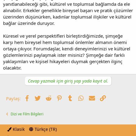
yanıtlanabileceği gibi, kültürel ve toplumsal bağlamda da ele
alınabilir. Erkekler genellikle bireysel başarı ve pratik çözümler
üzerinden düşünürken, kadınlar toplumsal ilişkiler ve kültürel
bağlar üzerinde duruyor.
Küresel ve yerel perspektifleri birleştirdiğimizde, şimşeğe
karşı hem bireysel hem toplumsal önlemler almanın önemi
ortaya çıkıyor. Forumdaşlar, kendi deneyimlerinizi ve kültürel
gözlemlerinizi paylaşmak ister misiniz? Şimşeğe dair farklı
yaklaşımları ve kişisel hikayeleri duymak gerçekten ilginç
olacaktır.
Cevap yazmak için giriş yap yada kayıt ol.
Facebook
Twitter
Reddit
Pinterest
Tumblr
WhatsApp
E-posta
Link
Paylaş:
Dizi ve Film Bilgileri
Klasik
Türkçe (TR)