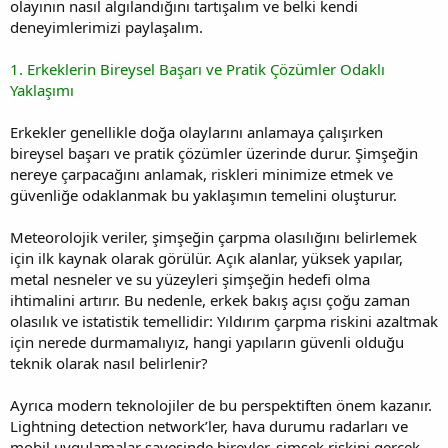
olayının nasıl algılandığını tartışalım ve belki kendi
deneyimlerimizi paylaşalım.
1. Erkeklerin Bireysel Başarı ve Pratik Çözümler Odaklı
Yaklaşımı
Erkekler genellikle doğa olaylarını anlamaya çalışırken
bireysel başarı ve pratik çözümler üzerinde durur. Şimşeğin
nereye çarpacağını anlamak, riskleri minimize etmek ve
güvenliğe odaklanmak bu yaklaşımın temelini oluşturur.
Meteorolojik veriler, şimşeğin çarpma olasılığını belirlemek
için ilk kaynak olarak görülür. Açık alanlar, yüksek yapılar,
metal nesneler ve su yüzeyleri şimşeğin hedefi olma
ihtimalini artırır. Bu nedenle, erkek bakış açısı çoğu zaman
olasılık ve istatistik temellidir: Yıldırım çarpma riskini azaltmak
için nerede durmamalıyız, hangi yapıların güvenli olduğu
teknik olarak nasıl belirlenir?
Ayrıca modern teknolojiler de bu perspektiften önem kazanır.
Lightning detection network’ler, hava durumu radarları ve
mobil uygulamalar sayesinde bireyler, şimşek riskini gerçek