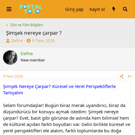
Giriş yap
Kayıt ol
Dizi ve Film Bilgileri
Şimşek nereye çarpar ?
K
B
Defne
9 Tem 2026
o
a
n
ş
Defne
u
l
New member
y
a
u
n
b
g
9 Tem 2026
#1
a
ı
Şimşek Nereye Çarpar? Küresel ve Yerel Perspektiflerle
ş
ç
l
t
Tartışalım
a
a
t
r
Selam forumdaşlar! Bugün biraz merak uyandırıcı, biraz da
a
i
düşündürücü bir konuyu açmak istedim: Şimşek nereye
n
h
çarpar? Evet, basit gibi görünse de aslında hem bilimsel hem
i
de kültürel açıdan farklı boyutları var. Gelin birlikte küresel ve
yerel perspektifleri ele alalım, farklı toplumlarda bu doğa