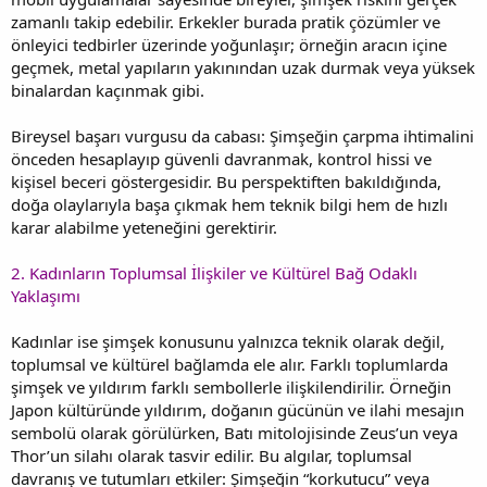
zamanlı takip edebilir. Erkekler burada pratik çözümler ve
önleyici tedbirler üzerinde yoğunlaşır; örneğin aracın içine
geçmek, metal yapıların yakınından uzak durmak veya yüksek
binalardan kaçınmak gibi.
Bireysel başarı vurgusu da cabası: Şimşeğin çarpma ihtimalini
önceden hesaplayıp güvenli davranmak, kontrol hissi ve
kişisel beceri göstergesidir. Bu perspektiften bakıldığında,
doğa olaylarıyla başa çıkmak hem teknik bilgi hem de hızlı
karar alabilme yeteneğini gerektirir.
2. Kadınların Toplumsal İlişkiler ve Kültürel Bağ Odaklı
Yaklaşımı
Kadınlar ise şimşek konusunu yalnızca teknik olarak değil,
toplumsal ve kültürel bağlamda ele alır. Farklı toplumlarda
şimşek ve yıldırım farklı sembollerle ilişkilendirilir. Örneğin
Japon kültüründe yıldırım, doğanın gücünün ve ilahi mesajın
sembolü olarak görülürken, Batı mitolojisinde Zeus’un veya
Thor’un silahı olarak tasvir edilir. Bu algılar, toplumsal
davranış ve tutumları etkiler: Şimşeğin “korkutucu” veya